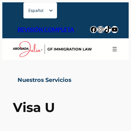
Español
English
Facebook
Instagram
TikTok
YouTu
REVISIÓN COMPLETA
Português
Nuestros Servicios
Visa U