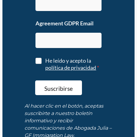
Agreement GDPR Email
G
He leído y acepto la
D
política de privacidad
*
P
R
A
Suscribirse
g
r
e
Al hacer clic en el botón, aceptas
e
suscribirte a nuestro boletín
m
informativo y recibir
e
comunicaciones de Abogada Julia –
n
GF Immigration Law.