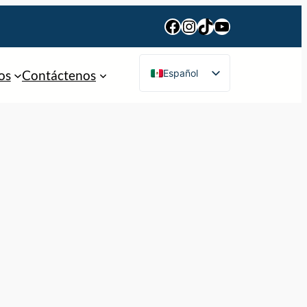
Facebook
Instagram
TikTok
YouTube
Español
os
Contáctenos
English
Português