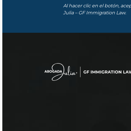
n
Al hacer clic en el botón, ac
t
*
Julia – GF Immigration Law.