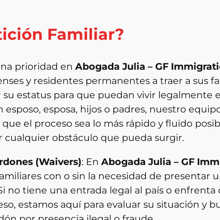
tición Familiar?
 una prioridad en
Abogada Julia – GF Immigrat
ses y residentes permanentes a traer a sus fam
 su estatus para que puedan vivir legalmente en
 esposo, esposa, hijos o padres, nuestro equip
que el proceso sea lo más rápido y fluido posib
r cualquier obstáculo que pueda surgir.
erdones (Waivers)
: En
Abogada Julia – GF Imm
miliares con o sin la necesidad de presentar 
 Si no tiene una entrada legal al país o enfrent
so, estamos aquí para evaluar su situación y bu
ón por presencia ilegal o fraude.