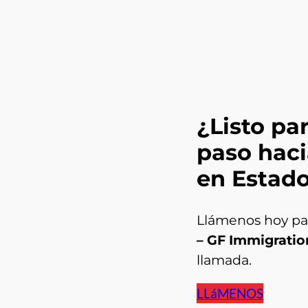
¿Listo pa
paso haci
en Estad
Llámenos hoy par
– GF Immigratio
llamada.
LLáMENOS