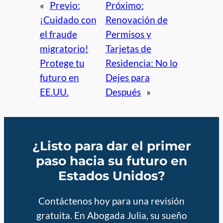
«
Previo:
Próximo:
¡Cuidado con
Renovación de
el fraude
Permisos y
migratorio!
Tarjetas de
Protege tu
Residencia: No lo
futuro en
Dejes para
EE.UU.
Después
»
¿Listo para dar el primer
paso hacia su futuro en
Estados Unidos?
Contáctenos hoy para una revisión
gratuita. En Abogada Julia, su sueño