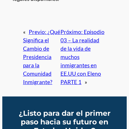
«
Previo:
¿Qué
Próximo:
Episodio
Significa el
03 – La realidad
Cambio de
de la vida de
Presidencia
muchos
para la
inmigrantes en
Comunidad
EE.UU con Eleno
Inmigrante?
PARTE 1
»
¿Listo para dar el primer
paso hacia su futuro en